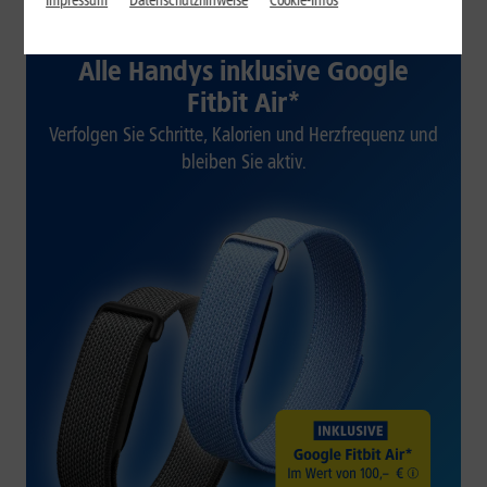
Impressum
Datenschutzhinweise
Cookie-Infos
1&1 SOMMER-SPECIAL
Alle Handys inklusive Google
Fitbit Air*
Verfolgen Sie Schritte, Kalorien und Herzfrequenz und
bleiben Sie aktiv.