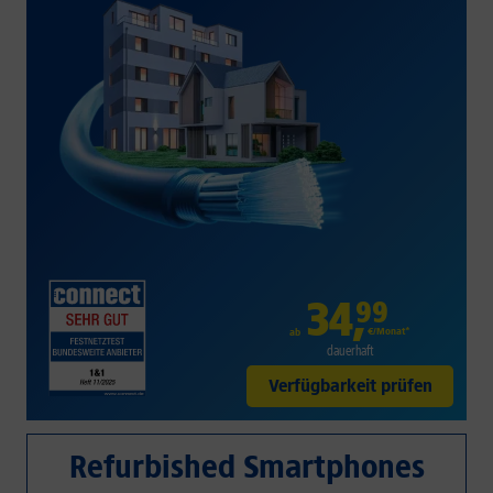
34
,
99
€/Monat*
ab
dauerhaft
Verfügbarkeit prüfen
Refurbished Smartphones