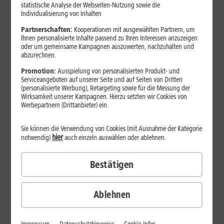
Jetzt unterbrechungsfrei ins sehr gute Netz wechseln.
statistische Analyse der Webseiten-Nutzung sowie die
Individualisierung von Inhalten
Ohne doppelte Kosten.*
Partnerschaften:
Kooperationen mit ausgewählten Partnern, um
Ihnen personalisierte Inhalte passend zu Ihren Interessen anzuzeigen
oder um gemeinsame Kampagnen auszuwerten, nachzuhalten und
abzurechnen.
Promotion:
Ausspielung von personalisierten Produkt- und
Serviceangeboten auf unserer Seite und auf Seiten von Dritten
(personalisierte Werbung), Retargeting sowie für die Messung der
Wirksamkeit unserer Kampagnen. Hierzu setzten wir Cookies von
Werbepartnern (Drittanbieter) ein.
Sie können die Verwendung von Cookies (mit Ausnahme der Kategorie
hier
notwendig)
auch einzeln auswählen oder ablehnen.
Bestätigen
29
,
99
€/Monat*
ab
dauerhaft
Ablehnen
Verfügbarkeit prüfen