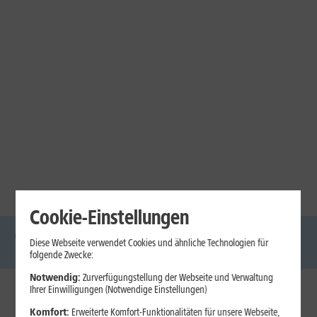
Cookie-Einstellungen
Diese Webseite verwendet Cookies und ähnliche Technologien für
DSL
Glasfaser
Internet
Handys
Mobilfunk-
Laptops
Tablets
folgende Zwecke:
Tarife
Notwendig:
Zurverfügungstellung der Webseite und Verwaltung
Ihrer Einwilligungen (Notwendige Einstellungen)
1&1 Internet
Komfort:
Erweiterte Komfort-Funktionalitäten für unsere Webseite,