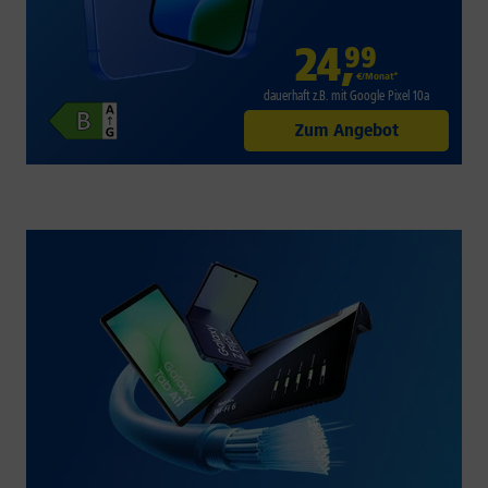
24
,
99
€/Monat*
dauerhaft z.B. mit Google Pixel 10a
Zum Angebot